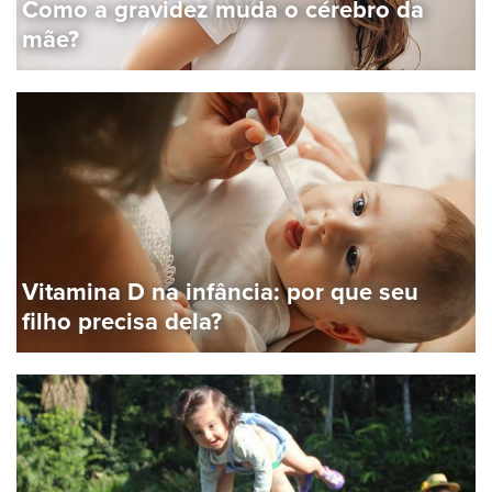
Como a gravidez muda o cérebro da
mãe?
Vitamina D na infância: por que seu
filho precisa dela?