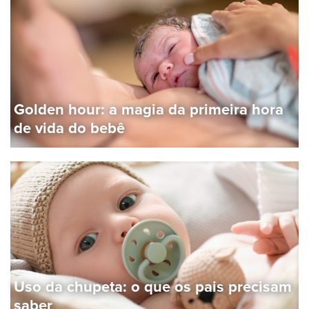
Golden hour: a magia da primeira hora
de vida do bebê
Uso da chupeta: o que os pais precisam
saber