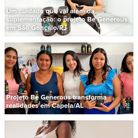
Um cuidado que vai além da
suplementação: o projeto Be Generous
em São Gonçalo/RJ
Projeto Be Generous transforma
realidades em Capela/AL