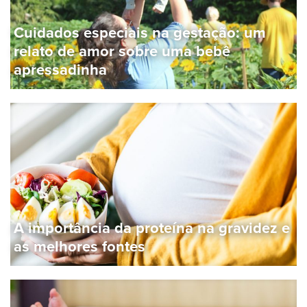
Cuidados especiais na gestação: um
relato de amor sobre uma bebê
apressadinha
A importância da proteína na gravidez e
as melhores fontes