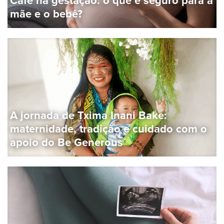
mãe e o bebê?
A jornada de Txima Inani Bake:
maternidade, tradição e cuidado com o
apoio do Be Generous