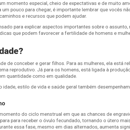
 um momento especial, cheio de expectativas e de muito a
 um pouco para chegar, é importante lembrar que vocês nã
 caminhos e recursos que podem ajudar.
pensado para explicar aspectos importantes sobre o assunto,
icas que podem favorecer a fertilidade de homens e mulhe
idade?
ade de conceber e gerar filhos. Para as mulheres, ela está r
tema reprodutivo. Já para os homens, está ligada à produçã
 em quantidade como em qualidade.
o idade, estilo de vida e saúde geral também desempenham
no
le momento do ciclo menstrual em que as chances de engrav
ara para receber o óvulo fecundado, tornando o útero mais 
urante essa fase, mesmo em dias alternados, aumenta signi