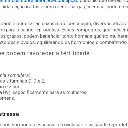
científicos sobre dieta pré-concepção
concluiu que dietas ri
ebidas açucaradas e com menor carga glicêmica, podem re
ilidade e otimizar as chances de concepção, diversos ativos 
os para a saúde reprodutiva. Esses compostos, que incluem 
idos graxos, podem beneficiar tanto homens quanto mulhere
zoides e óvulos, equilibrando os hormônios e combatendo o
ue podem favorecer a fertilidade
nia somnifera
);
s vitaminas C, D e E;
io e zinco;
na B9), especificamente para as mulheres;
homens.
stresse
ir nos hormônios essenciais à ovulação e na saúde reprodut