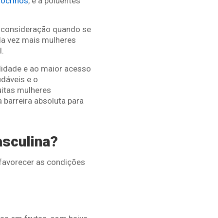
dócrinos
, e a poluentes
em consideração quando se
ada vez mais mulheres
l.
lidade e ao maior acesso
udáveis e o
uitas mulheres
barreira absoluta para
asculina?
favorecer as condições