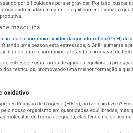
sando por dificuldades para engravidar. Por isso, buscar ap
 autocuidado ajudam a manter o equilíbrio emocional, o qu
produtiva.
dade masculina
icam que o hormônio inibidor da gonadotrofina (GnIH) de
. Quando uma pessoa está estressada, o GnIH aumenta a 
equilíbrio de outros hormônios, afetando a produção de test
is de estresse é uma forma de ajudar a equilibrar a produç
o dos testículos, promovendo uma melhor formação e qual
 oxidativo
spécies Reativas de Oxigênio (EROs), ou radicais livres? Es
 pelo nosso organismo em quantidades equilibradas, mas 
sas moléculas de forma adequada, elas tendem a se acumula