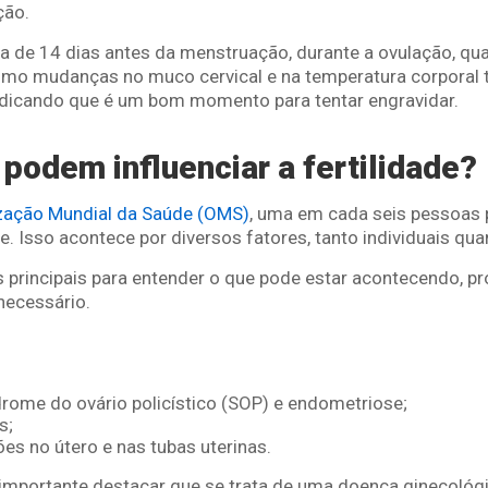
ção.
a de 14 dias antes da menstruação, durante a ovulação, qua
como mudanças no muco cervical e na temperatura corpora
, indicando que é um bom momento para tentar engravidar.
 podem influenciar a fertilidade?
zação Mundial da Saúde (OMS)
, uma em cada seis pessoas 
e. Isso acontece por diversos fatores, tanto individuais qu
 principais para entender o que pode estar acontecendo, pr
necessário.
rome do ovário policístico (SOP) e endometriose;
s;
es no útero e nas tubas uterinas.
 importante destacar que se trata de uma doença ginecológ