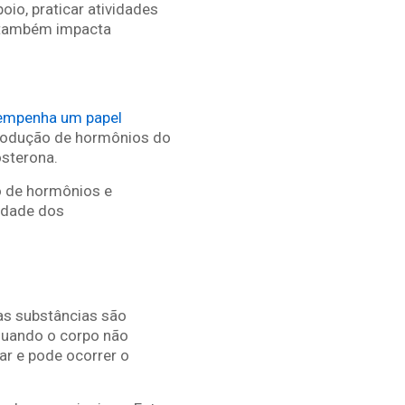
oio, praticar atividades
e também impacta
sempenha um papel
produção de hormônios do
osterona.
ão de hormônios e
idade dos
sas substâncias são
quando o corpo não
r e pode ocorrer o