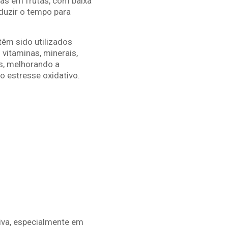
cas em frutas, com baixa
duzir o tempo para
têm sido utilizados
vitaminas, minerais,
s, melhorando a
 estresse oxidativo.
iva, especialmente em