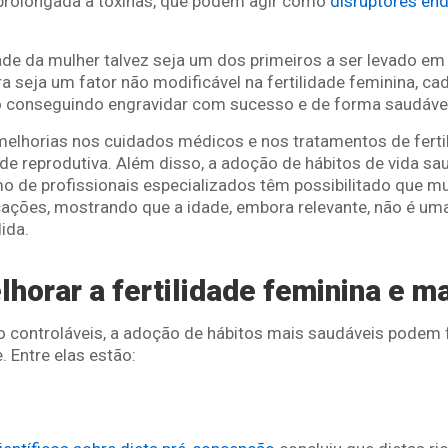
prolongada a toxinas,
que podem agir como
disruptores en
dade da mulher talvez seja um dos primeiros a ser levado 
a seja um fator não modificável na fertilidade feminina, c
 conseguindo engravidar com sucesso e de forma saudáve
melhorias nos cuidados médicos e nos tratamentos de ferti
e reprodutiva. Além disso, a adoção de hábitos de vida sa
de profissionais especializados têm possibilitado que m
ções, mostrando que a idade, embora relevante, não é uma 
ida.
orar a fertilidade feminina e m
 controláveis, a adoção de hábitos mais saudáveis podem 
. Entre elas estão: