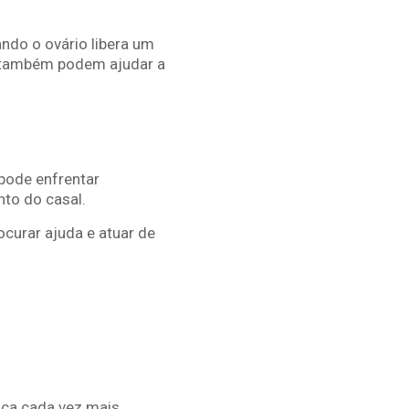
ndo o ovário libera um
l também podem ajudar a
pode enfrentar
anto do casal.
ocurar ajuda e atuar de
ica cada vez mais