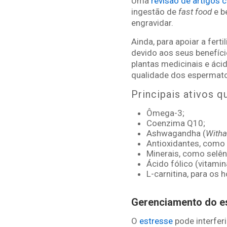
Uma
revisão de artigos 
ingestão de
fast food
e b
engravidar.
Ainda, para apoiar a fert
devido aos seus benefíci
plantas medicinais e ác
qualidade dos espermato
Principais ativos q
Ômega-3;
Coenzima Q10;
Ashwagandha (
Witha
Antioxidantes, como a
Minerais, como selên
Ácido fólico (vitami
L-carnitina, para os 
Gerenciamento do e
O
estresse
pode interfer