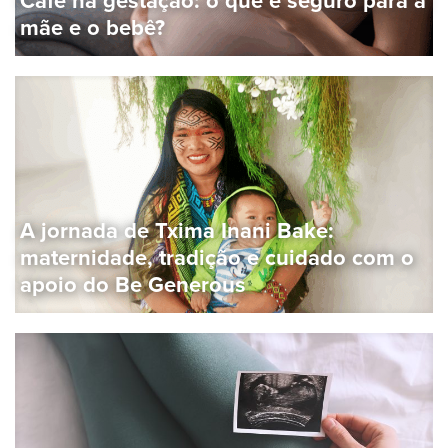
mãe e o bebê?
A jornada de Txima Inani Bake:
maternidade, tradição e cuidado com o
apoio do Be Generous