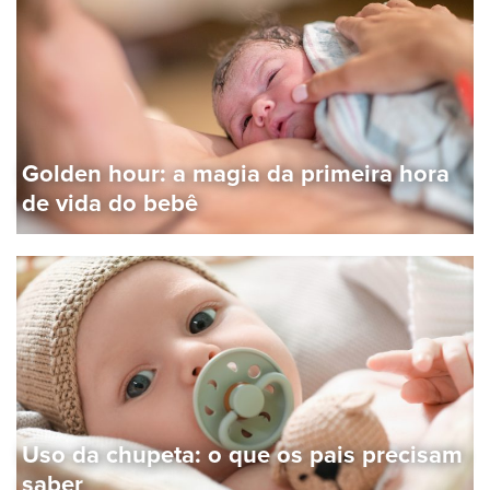
Golden hour: a magia da primeira hora
de vida do bebê
Uso da chupeta: o que os pais precisam
saber