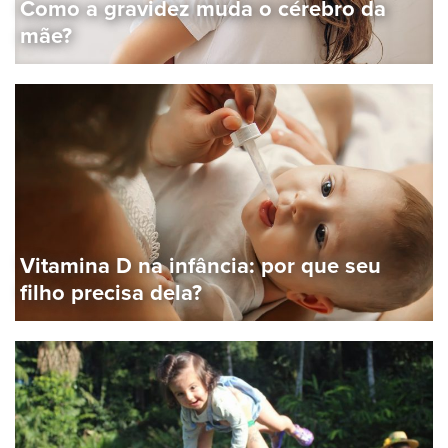
Como a gravidez muda o cérebro da
mãe?
Vitamina D na infância: por que seu
filho precisa dela?