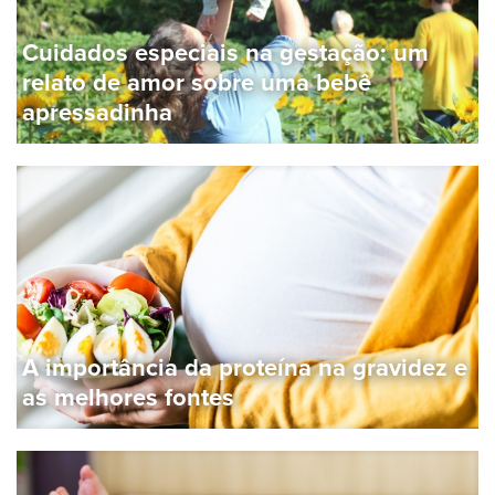
Cuidados especiais na gestação: um
relato de amor sobre uma bebê
apressadinha
A importância da proteína na gravidez e
as melhores fontes