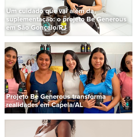
Um cuidado que vai além da
suplementação: o projeto Be Generous
em São Gonçalo/RJ
Projeto Be Generous transforma
realidades em Capela/AL