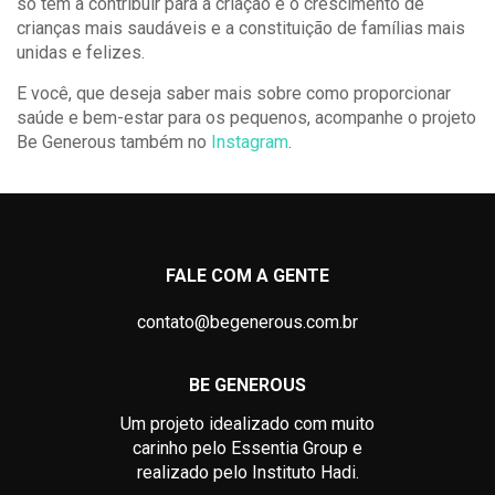
só tem a contribuir para a criação e o crescimento de
crianças mais saudáveis e a constituição de famílias mais
unidas e felizes.
E você, que deseja saber mais sobre como proporcionar
saúde e bem-estar para os pequenos, acompanhe o projeto
Be Generous também no
Instagram
.
FALE COM A GENTE
contato@begenerous.com.br
BE GENEROUS
Um projeto idealizado com muito
carinho pelo Essentia Group e
realizado pelo Instituto Hadi.