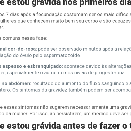
 estou grávida nos primeiros di
s 7 dias após a fecundação costumam ser os mais difíceis 
mulheres que conhecem muito bem seu corpo e são capaze
r.
s comuns nessa fase:
nal cor-de-rosa:
pode ser observado minutos após a relaçã
dação do óvulo pelo espermatozóide.
s espesso e esbranquiçado:
acontece devido às alteraçõe
er, especialmente o aumento nos níveis de progesterona.
o no abdômen:
resultado do aumento do fluxo sanguíneo e 
útero. Os sintomas da gravidez também podem ser acomp
ue esses sintomas não sugerem necessariamente uma gravi
po da mulher. Por isso, ao persistirem, um médico deve ser
 estou grávida antes de fazer o 