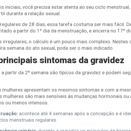
s iniciais, você precisa estar atenta ao seu ciclo menstrual
til durante a relação sexual.
egulares de 28 dias, essa tarefa costuma ser mais fácil. D
contado a partir do 1º dia da menstruação, e encerra no 17º di
 irregulares, o cálculo é um pouco mais complexo. Nestes c
ira semana do ato sexual, pode ser o mais indicado.
principais sintomas da gravidez
 partir da 2ª semana são típicos da gravidez e podem segui
as mulheres apresentam os mesmos sintomas e com a mesm
s mulheres são mais sensíveis às mudanças hormonais ou
is ou menos intensos.
truação:
acontece até 4 semanas após a concepção e é iden
los menstruais regulares.
uência urinária:
durante a gravidez os músculos da bexiga