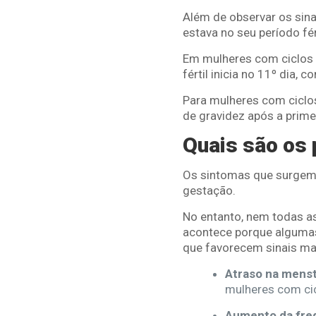
Além de observar os sinai
estava no seu período fér
Em mulheres com ciclos r
fértil inicia no 11º dia, 
Para mulheres com ciclos
de gravidez após a prime
Quais são os 
Os sintomas que surgem a
gestação.
No entanto, nem todas 
acontece porque alguma
que favorecem sinais ma
Atraso na mens
mulheres com cic
Aumento da freq