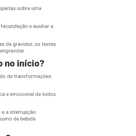
uspeitas sobre uma
 fecundação e auxiliar a
as da gravidez, os testes
 engravidar.
o no início?
ndo de transformações.
ica e emocional de todos
 e a interrupção
nsumo de bebida