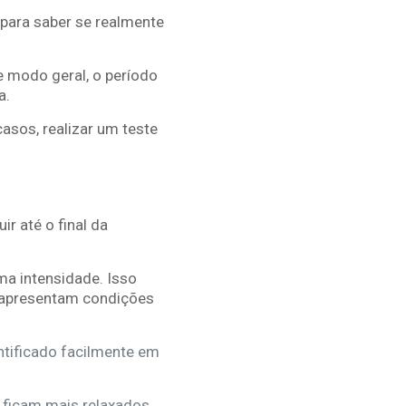
, para saber se realmente
e modo geral, o período
a.
asos, realizar um teste
r até o final da
a intensidade. Isso
 apresentam condições
tificado facilmente em
 ficam mais relaxados,