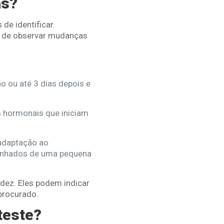
as?
de identificar.
s de observar mudanças
o ou até 3 dias depois e
s hormonais que iniciam
adaptação ao
anhados de uma pequena
dez. Eles podem indicar
 procurado.
teste?