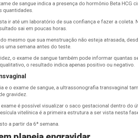
exame de sangue indica a presença do hormônio Beta HCG ci
 quantidades.
sta ir até um laboratório de sua confiança e fazer a coleta.
sultado sai em poucas horas.
ado mesmo que sua menstruação não esteja atrasada, desde
os uma semana antes do teste.
avidez, o exame de sangue também pode informar quantas 
 qualitativo, o resultado indica apenas positivo ou negativo.
nsvaginal
a e o exame de sangue, a ultrassonografia transvaginal tam
de gravidez.
exame é possível visualizar o saco gestacional dentro do úte
ícula vitelínica é a primeira estrutura a ser vista nesta fas
sto a partir da 6ª semana.
em planeja engravidar