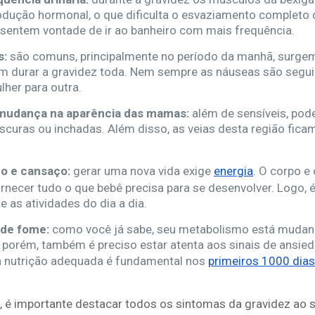
odução hormonal, o que dificulta o esvaziamento completo d
entem vontade de ir ao banheiro com mais frequência.
s:
são comuns, principalmente no período da manhã, surge
 durar a gravidez toda. Nem sempre as náuseas são segui
her para outra.
 mudança na aparência das mamas:
além de sensíveis, pod
scuras ou inchadas. Além disso, as veias desta região fic
o e cansaço:
gerar uma nova vida exige
energia
. O corpo e
necer tudo o que bebê precisa para se desenvolver. Logo, 
 as atividades do dia a dia.
 de fome:
como você já sabe, seu metabolismo está mudando
 porém, também é preciso estar atenta aos sinais de ansied
a nutrição adequada é fundamental nos
primeiros 1000 dias
l, é importante destacar todos os sintomas da gravidez ao 